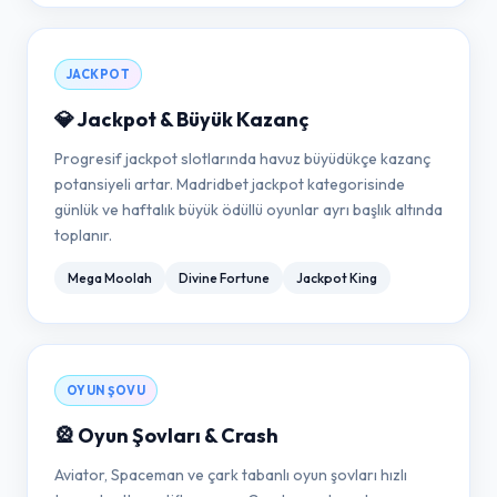
JACKPOT
💎 Jackpot & Büyük Kazanç
Progresif jackpot slotlarında havuz büyüdükçe kazanç
potansiyeli artar. Madridbet jackpot kategorisinde
günlük ve haftalık büyük ödüllü oyunlar ayrı başlık altında
toplanır.
Mega Moolah
Divine Fortune
Jackpot King
OYUN ŞOVU
🎡 Oyun Şovları & Crash
Aviator, Spaceman ve çark tabanlı oyun şovları hızlı