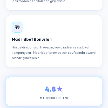
indirmeden her cihazdan giriş yapın.
🎁
Madridbet Bonusları
Hoşgeldin bonusu, freespin, kayıp iadesi ve sadakat
kampanyaları Madridbet promosyon sayfasında düzenli
olarak güncellenir.
4.8★
MADRIDBET PUANI