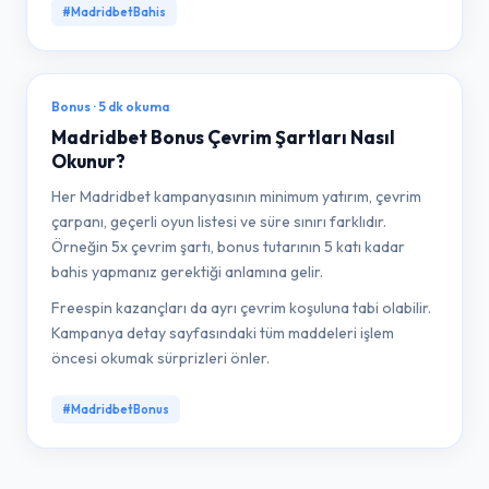
#MadridbetBahis
Bonus · 5 dk okuma
Madridbet Bonus Çevrim Şartları Nasıl
Okunur?
Her Madridbet kampanyasının minimum yatırım, çevrim
çarpanı, geçerli oyun listesi ve süre sınırı farklıdır.
Örneğin 5x çevrim şartı, bonus tutarının 5 katı kadar
bahis yapmanız gerektiği anlamına gelir.
Freespin kazançları da ayrı çevrim koşuluna tabi olabilir.
Kampanya detay sayfasındaki tüm maddeleri işlem
öncesi okumak sürprizleri önler.
#MadridbetBonus