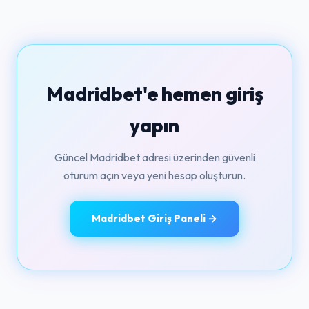
Madridbet'e hemen giriş
yapın
Güncel Madridbet adresi üzerinden güvenli
oturum açın veya yeni hesap oluşturun.
Madridbet Giriş Paneli →