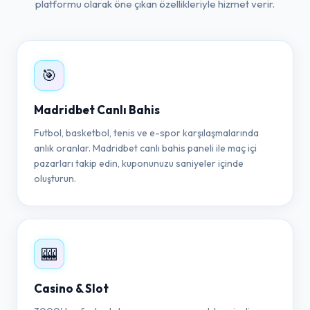
platformu olarak öne çıkan özellikleriyle hizmet verir.
🎯
Madridbet Canlı Bahis
Futbol, basketbol, tenis ve e-spor karşılaşmalarında
anlık oranlar. Madridbet canlı bahis paneli ile maç içi
pazarları takip edin, kuponunuzu saniyeler içinde
oluşturun.
🎰
Casino & Slot