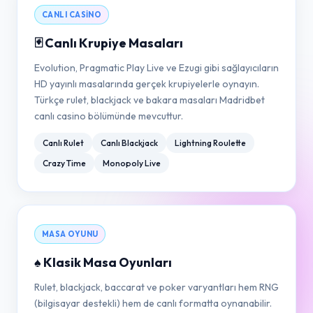
CANLI CASINO
🃏 Canlı Krupiye Masaları
Evolution, Pragmatic Play Live ve Ezugi gibi sağlayıcıların
HD yayınlı masalarında gerçek krupiyelerle oynayın.
Türkçe rulet, blackjack ve bakara masaları Madridbet
canlı casino bölümünde mevcuttur.
Canlı Rulet
Canlı Blackjack
Lightning Roulette
Crazy Time
Monopoly Live
MASA OYUNU
♠️ Klasik Masa Oyunları
Rulet, blackjack, baccarat ve poker varyantları hem RNG
(bilgisayar destekli) hem de canlı formatta oynanabilir.