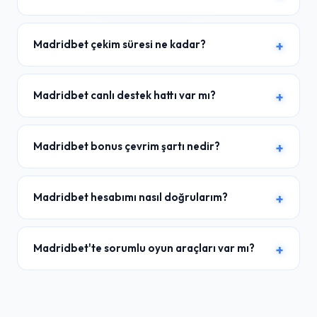
Madridbet çekim süresi ne kadar?
Madridbet canlı destek hattı var mı?
Madridbet bonus çevrim şartı nedir?
Madridbet hesabımı nasıl doğrularım?
Madridbet'te sorumlu oyun araçları var mı?