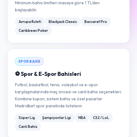
Minimum bahis limitleri masaya göre 1 TL'den
başlayabilir.
Avrupa Ruleti
Blackjack Classic
Baccarat Pro
Caribbean Poker
SPOR BAHIS
⚽ Spor & E-Spor Bahisleri
Futbol, basketbol, tenis, voleybol ve e-spor
karşılaşmalarında maç öncesi ve canlı bahis seçenekleri.
Kombine kupon, sistem bahis ve özel pazarlar
Madridbet spor panelinde listelenir.
Süper Lig
Şampiyonlar Ligi
NBA
CS2 / LoL
Canlı Bahis