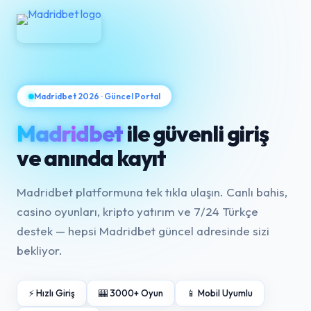
Madridbet 2026 · Güncel Portal
Madridbet
ile güvenli giriş
ve anında kayıt
Madridbet platformuna tek tıkla ulaşın. Canlı bahis,
casino oyunları, kripto yatırım ve 7/24 Türkçe
destek — hepsi Madridbet güncel adresinde sizi
bekliyor.
⚡ Hızlı Giriş
🎰 3000+ Oyun
📱 Mobil Uyumlu