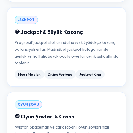
JACKPOT
💎 Jackpot & Büyük Kazanç
Progresif jackpot slotlarında havuz büyüdükçe kazanç
potansiyeli artar. Madridbet jackpot kategorisinde
günlük ve haftalık büyük ödüllü oyunlar ayrı başlık altında
toplanır.
Mega Moolah
Divine Fortune
Jackpot King
OYUN ŞOVU
🎡 Oyun Şovları & Crash
Aviator, Spaceman ve çark tabanlı oyun şovları hızlı