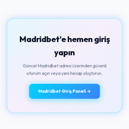
Madridbet'e hemen giriş
yapın
Güncel Madridbet adresi üzerinden güvenli
oturum açın veya yeni hesap oluşturun.
Madridbet Giriş Paneli →