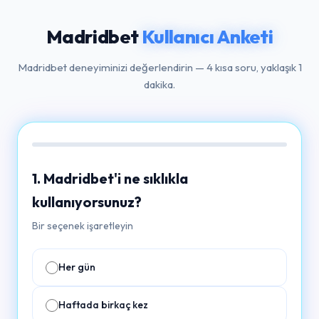
Madridbet
Kullanıcı Anketi
Madridbet deneyiminizi değerlendirin — 4 kısa soru, yaklaşık 1
dakika.
1. Madridbet'i ne sıklıkla
kullanıyorsunuz?
Bir seçenek işaretleyin
Her gün
Haftada birkaç kez