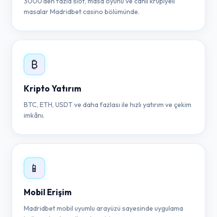
3000'den fazla slot, masa oyunu ve canlı krupiyeli
masalar Madridbet casino bölümünde.
₿
Kripto Yatırım
BTC, ETH, USDT ve daha fazlası ile hızlı yatırım ve çekim
imkânı.
📱
Mobil Erişim
Madridbet mobil uyumlu arayüzü sayesinde uygulama