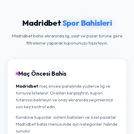
Madridbet
Spor Bahisleri
Madridbet bahis ekranında lig, saat ve pazar türüne göre
filtreleme yaparak kuponunuzu hazırlayın.
Maç Öncesi Bahis
Madridbet
maç öncesi panelinde yüzlerce lig ve
turnuva listelenir. Oranları karşılaştırın, kupon
tutarınızı belirleyin ve onay ekranında seçimlerinizi
son kez kontrol edin.
Kombine kuponlar, sistem bahisleri ve özel pazarlar
Madridbet bahis menüsünde ayrı kategoriler halinde
sunulur.