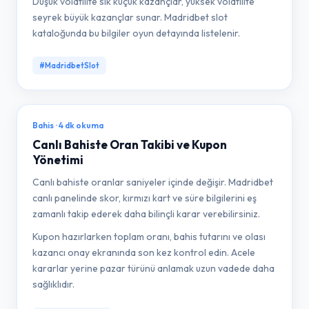
Düşük volatilite sık küçük kazançlar, yüksek volatilite
seyrek büyük kazançlar sunar. Madridbet slot
kataloğunda bu bilgiler oyun detayında listelenir.
#MadridbetSlot
Bahis · 4 dk okuma
Canlı Bahiste Oran Takibi ve Kupon
Yönetimi
Canlı bahiste oranlar saniyeler içinde değişir. Madridbet
canlı panelinde skor, kırmızı kart ve süre bilgilerini eş
zamanlı takip ederek daha bilinçli karar verebilirsiniz.
Kupon hazırlarken toplam oranı, bahis tutarını ve olası
kazancı onay ekranında son kez kontrol edin. Acele
kararlar yerine pazar türünü anlamak uzun vadede daha
sağlıklıdır.