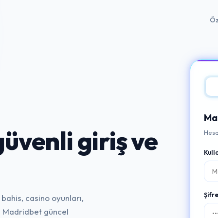
Öz
Ma
güvenli giriş ve
Hesa
Kull
Şifr
 bahis, casino oyunları,
i Madridbet güncel