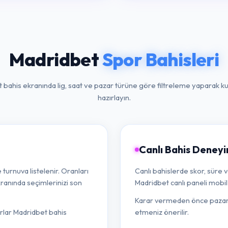
Madridbet
Spor Bahisleri
 bahis ekranında lig, saat ve pazar türüne göre filtreleme yaparak 
hazırlayın.
Canlı Bahis Deneyi
turnuva listelenir. Oranları
Canlı bahislerde skor, süre v
ekranında seçimlerinizi son
Madridbet canlı paneli mobil
Karar vermeden önce pazar tü
rlar Madridbet bahis
etmeniz önerilir.