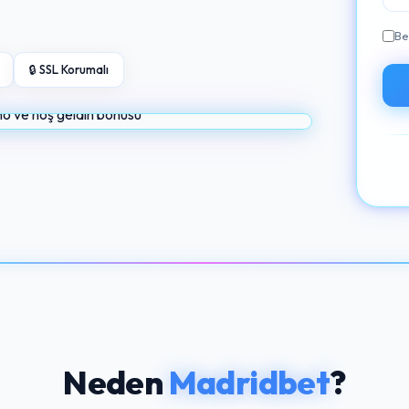
Be
🔒 SSL Korumalı
Neden
Madridbet
?