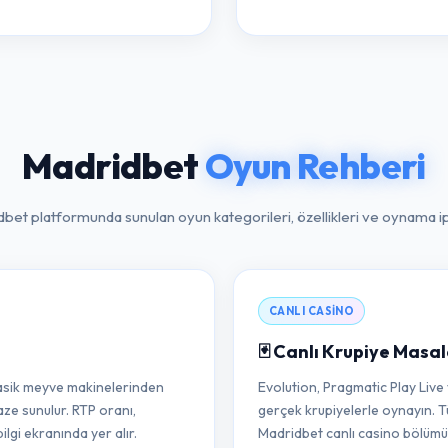
Madridbet
Oyun Rehberi
bet platformunda sunulan oyun kategorileri, özellikleri ve oynama ip
CANLI CASINO
🃏 Canlı Krupiye Masal
lasik meyve makinelerinden
Evolution, Pragmatic Play Live 
ze sunulur. RTP oranı,
gerçek krupiyelerle oynayın. T
lgi ekranında yer alır.
Madridbet canlı casino bölümü