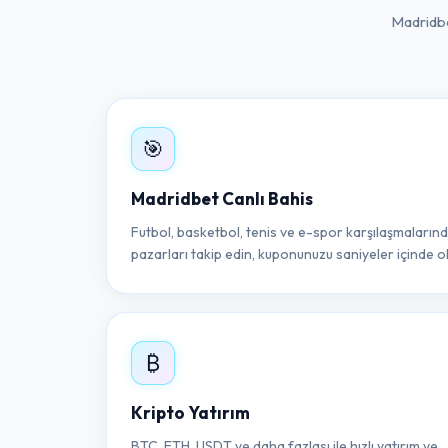
Madridbe
🎯
Madridbet Canlı Bahis
Futbol, basketbol, tenis ve e-spor karşılaşmalarında
pazarları takip edin, kuponunuzu saniyeler içinde o
₿
Kripto Yatırım
BTC, ETH, USDT ve daha fazlası ile hızlı yatırım ve