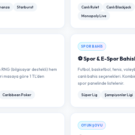
onanza
Starburst
Canlı Rulet
Canlı Blackjack
Monopoly Live
SPOR BAHIS
⚽ Spor & E-Spor Bahis
m RNG (bilgisayar destekli) hem
Futbol, basketbol, tenis, vole
eri masaya göre 1 TL'den
canlı bahis seçenekleri. Komb
spor panelinde listelenir.
Caribbean Poker
Süper Lig
Şampiyonlar Ligi
OYUN ŞOVU