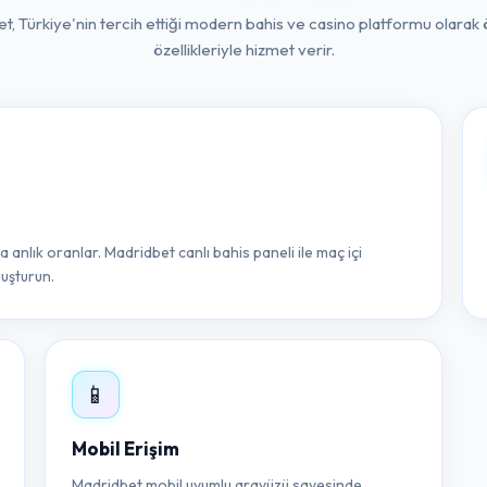
t, Türkiye'nin tercih ettiği modern bahis ve casino platformu olarak 
özellikleriyle hizmet verir.
 anlık oranlar. Madridbet canlı bahis paneli ile maç içi
luşturun.
📱
Mobil Erişim
Madridbet mobil uyumlu arayüzü sayesinde