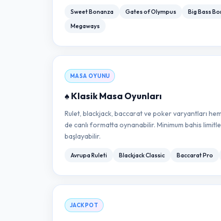
Sweet Bonanza
Gates of Olympus
Big Bass B
Megaways
MASA OYUNU
♠️ Klasik Masa Oyunları
Rulet, blackjack, baccarat ve poker varyantları he
de canlı formatta oynanabilir. Minimum bahis limitl
başlayabilir.
Avrupa Ruleti
Blackjack Classic
Baccarat Pro
JACKPOT