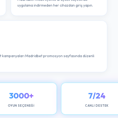
uygulama indirmeden her cihazdan giriş yapın.
kat kampanyaları Madridbet promosyon sayfasında düzenli
3000+
7/24
OYUN SEÇENEĞI
CANLI DESTEK