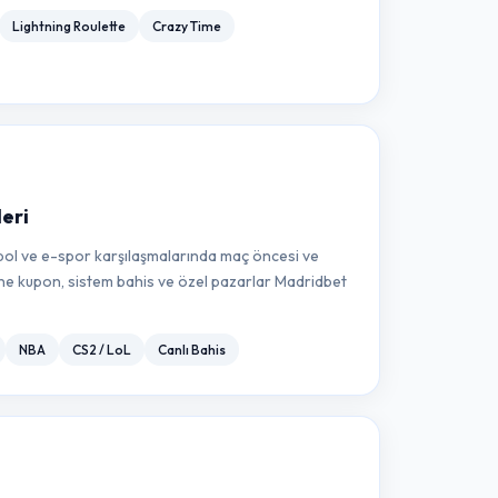
Lightning Roulette
Crazy Time
leri
ybol ve e-spor karşılaşmalarında maç öncesi ve
ine kupon, sistem bahis ve özel pazarlar Madridbet
NBA
CS2 / LoL
Canlı Bahis