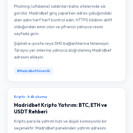
Phishing (oltalama) saldırıları bahis sitelerinde sık
görülür. Madridbet giriş yaparken adres çubuğundaki
alan adını harf harf kontrol edin, HTTPS kilidinin aktif
olduğundan emin olun ve şifrenizi yalnızca resmi
sayfada girin.
Şüpheli e-posta veya SMS bağlantılarına tıklamayın.
Tarayıcı yer imlerine yalnızca doğrulanmış Madridbet
adresini ekleyin.
#MadridbetGüvenlik
Kripto · 6 dk okuma
Madridbet Kripto Yatırım: BTC, ETH ve
USDT Rehberi
Kripto para ile yatırım hızlı ve düşük komisyonlu bir
seçenektir. Madridbet panelinden yatırım adresini