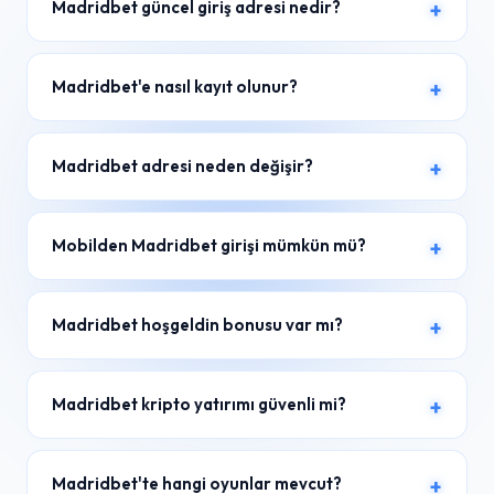
Madridbet güncel giriş adresi nedir?
Madridbet'e nasıl kayıt olunur?
Madridbet adresi neden değişir?
Mobilden Madridbet girişi mümkün mü?
Madridbet hoşgeldin bonusu var mı?
Madridbet kripto yatırımı güvenli mi?
Madridbet'te hangi oyunlar mevcut?