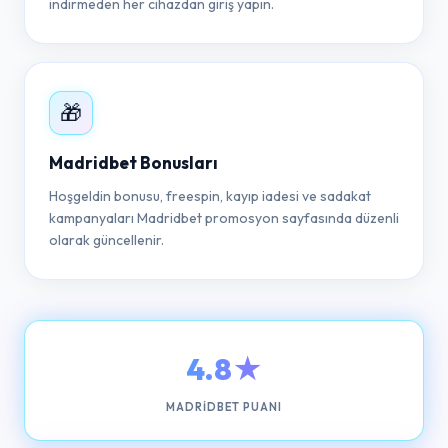
indirmeden her cihazdan giriş yapın.
🎁
Madridbet Bonusları
Hoşgeldin bonusu, freespin, kayıp iadesi ve sadakat
kampanyaları Madridbet promosyon sayfasında düzenli
olarak güncellenir.
4.8★
MADRIDBET PUANI