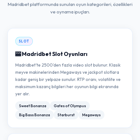
Madridbet platformunda sunulan oyun kategorileri, özellikleri
ve oynama ipuçları.
SLOT
🎰 Madridbet Slot Oyunları
Madridbet'te 2500'den fazla video slot bulunur. Klasik
meyve makinelerinden Megaways ve jackpot slotlara
kadar geniş bir yelpaze sunulur. RTP oranı, volatilite ve
maksimum kazanç bilgileri her oyunun bilgi ekranında
yer alır.
Sweet Bonanza
Gates of Olympus
Big Bass Bonanza
Starburst
Megaways