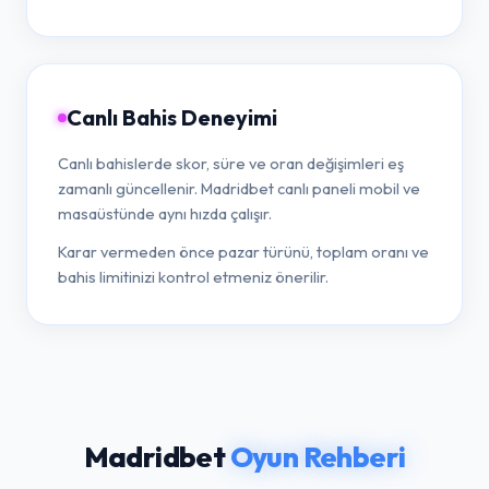
Canlı Bahis Deneyimi
Canlı bahislerde skor, süre ve oran değişimleri eş
zamanlı güncellenir. Madridbet canlı paneli mobil ve
masaüstünde aynı hızda çalışır.
Karar vermeden önce pazar türünü, toplam oranı ve
bahis limitinizi kontrol etmeniz önerilir.
Madridbet
Oyun Rehberi