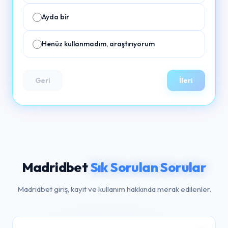
Ayda bir
Henüz kullanmadım, araştırıyorum
Geri
İleri
Madridbet
Sık Sorulan Sorular
Madridbet giriş, kayıt ve kullanım hakkında merak edilenler.