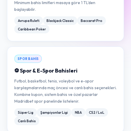
Minimum bahis limitleri masaya göre 1 TL'den
başlayabilir.
Avrupa Ruleti
Blackjack Classic
Baccarat Pro
Caribbean Poker
SPOR BAHIS
⚽ Spor & E-Spor Bahisleri
Futbol, basketbol, tenis, voleybol ve e-spor
karşılaşmalarında maç öncesi ve canlı bahis seçenekleri.
Kombine kupon, sistem bahis ve özel pazarlar
Madridbet spor panelinde listelenir.
Süper Lig
Şampiyonlar Ligi
NBA
CS2 / LoL
Canlı Bahis