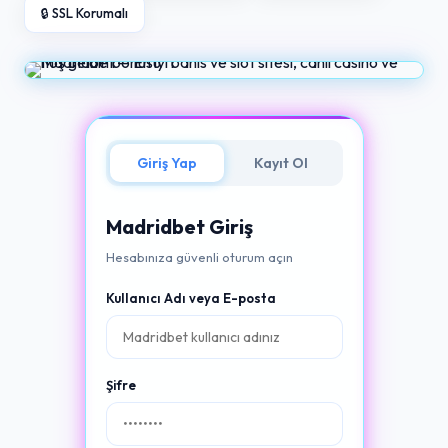
🔒 SSL Korumalı
Giriş Yap
Kayıt Ol
Madridbet Giriş
Hesabınıza güvenli oturum açın
Kullanıcı Adı veya E-posta
Şifre