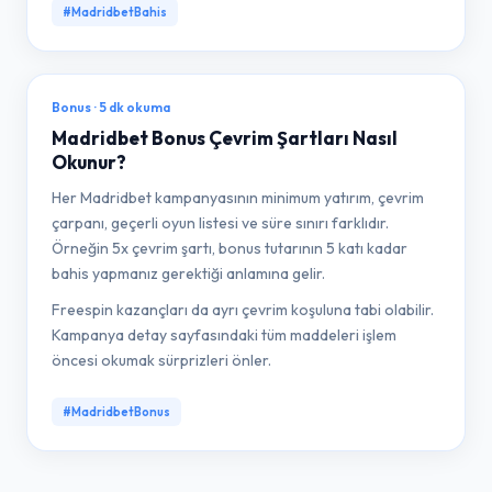
#MadridbetBahis
Bonus · 5 dk okuma
Madridbet Bonus Çevrim Şartları Nasıl
Okunur?
Her Madridbet kampanyasının minimum yatırım, çevrim
çarpanı, geçerli oyun listesi ve süre sınırı farklıdır.
Örneğin 5x çevrim şartı, bonus tutarının 5 katı kadar
bahis yapmanız gerektiği anlamına gelir.
Freespin kazançları da ayrı çevrim koşuluna tabi olabilir.
Kampanya detay sayfasındaki tüm maddeleri işlem
öncesi okumak sürprizleri önler.
#MadridbetBonus