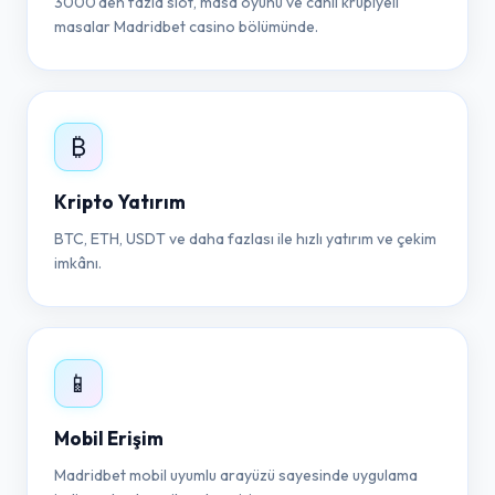
3000'den fazla slot, masa oyunu ve canlı krupiyeli
masalar Madridbet casino bölümünde.
₿
Kripto Yatırım
BTC, ETH, USDT ve daha fazlası ile hızlı yatırım ve çekim
imkânı.
📱
Mobil Erişim
Madridbet mobil uyumlu arayüzü sayesinde uygulama