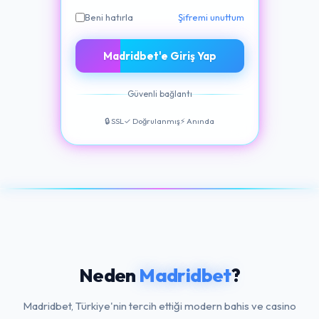
Beni hatırla
Şifremi unuttum
Madridbet'e Giriş Yap
Güvenli bağlantı
🔒 SSL
✓ Doğrulanmış
⚡ Anında
Neden
Madridbet
?
Madridbet, Türkiye'nin tercih ettiği modern bahis ve casino