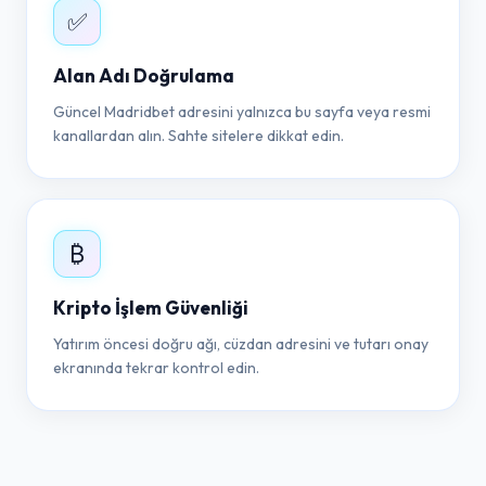
✅
Alan Adı Doğrulama
Güncel Madridbet adresini yalnızca bu sayfa veya resmi
kanallardan alın. Sahte sitelere dikkat edin.
₿
Kripto İşlem Güvenliği
Yatırım öncesi doğru ağı, cüzdan adresini ve tutarı onay
ekranında tekrar kontrol edin.