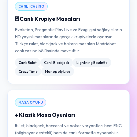
CANLI CASINO
🃏 Canlı Krupiye Masaları
Evolution, Pragmatic Play Live ve Ezugi gibi sağlayıcıların
HD yayınlı masalarında gerçek krupiyelerle oynayın.
Türkçe rulet, blackjack ve bakara masaları Madridbet
canlı casino bölümünde mevcuttur.
Canlı Rulet
Canlı Blackjack
Lightning Roulette
Crazy Time
Monopoly Live
MASA OYUNU
♠️ Klasik Masa Oyunları
Rulet, blackjack, baccarat ve poker varyantları hem RNG
(bilgisayar destekli) hem de canlı formatta oynanabilir.