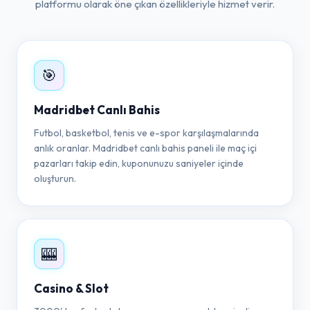
platformu olarak öne çıkan özellikleriyle hizmet verir.
🎯
Madridbet Canlı Bahis
Futbol, basketbol, tenis ve e-spor karşılaşmalarında
anlık oranlar. Madridbet canlı bahis paneli ile maç içi
pazarları takip edin, kuponunuzu saniyeler içinde
oluşturun.
🎰
Casino & Slot