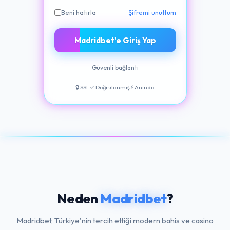
Beni hatırla
Şifremi unuttum
Madridbet'e Giriş Yap
Güvenli bağlantı
🔒 SSL
✓ Doğrulanmış
⚡ Anında
Neden
Madridbet
?
Madridbet, Türkiye'nin tercih ettiği modern bahis ve casino