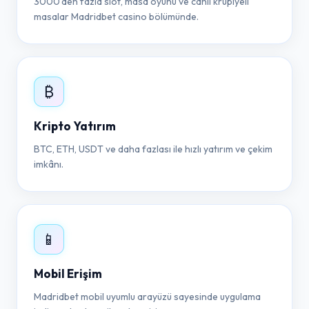
3000'den fazla slot, masa oyunu ve canlı krupiyeli
masalar Madridbet casino bölümünde.
₿
Kripto Yatırım
BTC, ETH, USDT ve daha fazlası ile hızlı yatırım ve çekim
imkânı.
📱
Mobil Erişim
Madridbet mobil uyumlu arayüzü sayesinde uygulama