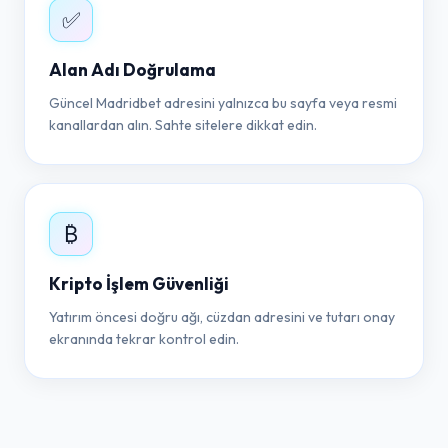
✅
Alan Adı Doğrulama
Güncel Madridbet adresini yalnızca bu sayfa veya resmi
kanallardan alın. Sahte sitelere dikkat edin.
₿
Kripto İşlem Güvenliği
Yatırım öncesi doğru ağı, cüzdan adresini ve tutarı onay
ekranında tekrar kontrol edin.