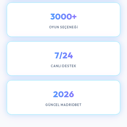
3000+
OYUN SEÇENEĞI
7/24
CANLI DESTEK
2026
GÜNCEL MADRIDBET