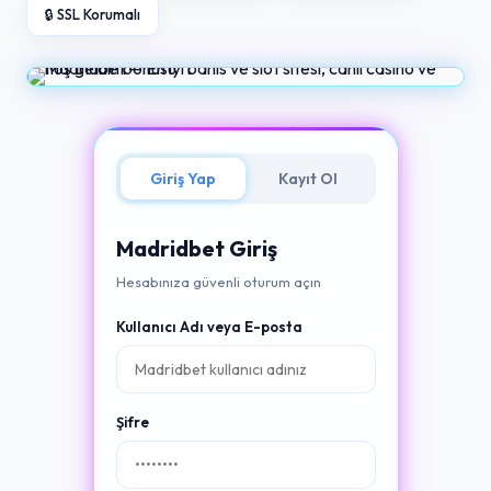
🔒 SSL Korumalı
Giriş Yap
Kayıt Ol
Madridbet Giriş
Hesabınıza güvenli oturum açın
Kullanıcı Adı veya E-posta
Şifre