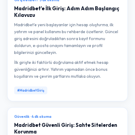
Madridbet'e İlk Giriş: Adım Adım Başlangıç
Kılavuzu
Madridbet'e yeni başlayanlar için hesap oluşturma, ilk
yatırım ve panel kullanımı bu rehberde özetlenir. Güncel
giriş adresini doğruladıktan sonra kayıt formunu
doldurun, e-posta onayını tamamlayın ve profil
bilgilerinizi güncelleyin.
İlk girişte iki faktörlü doğrulama aktif etmek hesap
güvenliğinizi artırır. Yatırım yapmadan önce bonus
koşullarını ve çevrim şartlarını mutlaka okuyun.
#MadridbetGiriş
Güvenlik · 4 dk okuma
Madridbet Güvenli Giriş: Sahte Sitelerden
Korunma