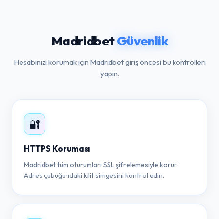
Madridbet
Güvenlik
Hesabınızı korumak için Madridbet giriş öncesi bu kontrolleri
yapın.
🔐
HTTPS Koruması
Madridbet tüm oturumları SSL şifrelemesiyle korur.
Adres çubuğundaki kilit simgesini kontrol edin.