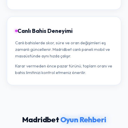
Canlı Bahis Deneyimi
Canlı bahislerde skor, süre ve oran değişimleri eş
zamanlı güncellenir. Madridbet canlı paneli mobil ve
masaüstünde aynı hızda çalışır.
Karar vermeden önce pazar türünü, toplam oranı ve
bahis limitinizi kontrol etmeniz önerilir.
Madridbet
Oyun Rehberi