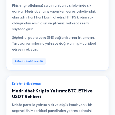
Phishing (oltalama) saldırıları bahis sitelerinde sık
görülür. Madridbet giriş yaparken adres çubuğundaki
alan adını harf harf kontrol edin, HTTPS kilidinin aktif
olduğundan emin olun ve şifrenizi yalnızca resmi
sayfada girin.
Şüpheli e-posta veya SMS bağlantılarına tıklamayın.
Tarayıcı yer imlerine yalnızca doğrulanmış Madridbet
adresini ekleyin.
#MadridbetGüvenlik
Kripto · 6 dk okuma
Madridbet Kripto Yatırım: BTC, ETH ve
USDT Rehberi
Kripto para ile yatırım hızlı ve düşük komisyonlu bir
seçenektir. Madridbet panelinden yatırım adresini