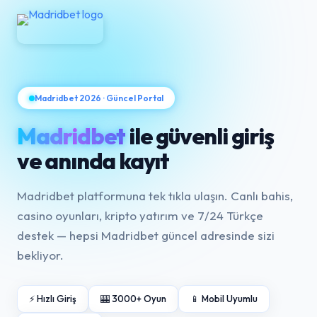
Madridbet 2026 · Güncel Portal
Madridbet
ile güvenli giriş
ve anında kayıt
Madridbet platformuna tek tıkla ulaşın. Canlı bahis,
casino oyunları, kripto yatırım ve 7/24 Türkçe
destek — hepsi Madridbet güncel adresinde sizi
bekliyor.
⚡ Hızlı Giriş
🎰 3000+ Oyun
📱 Mobil Uyumlu