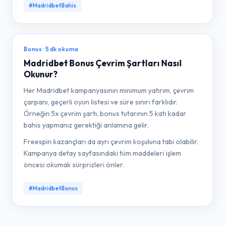
#MadridbetBahis
Bonus · 5 dk okuma
Madridbet Bonus Çevrim Şartları Nasıl
Okunur?
Her Madridbet kampanyasının minimum yatırım, çevrim
çarpanı, geçerli oyun listesi ve süre sınırı farklıdır.
Örneğin 5x çevrim şartı, bonus tutarının 5 katı kadar
bahis yapmanız gerektiği anlamına gelir.
Freespin kazançları da ayrı çevrim koşuluna tabi olabilir.
Kampanya detay sayfasındaki tüm maddeleri işlem
öncesi okumak sürprizleri önler.
#MadridbetBonus