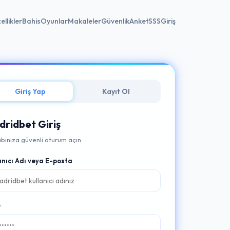
ellikler
Bahis
Oyunlar
Makaleler
Güvenlik
Anket
SSS
Giriş
Giriş Yap
Kayıt Ol
dridbet Giriş
bınıza güvenli oturum açın
anıcı Adı veya E-posta
e