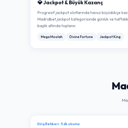
💎 Jackpot & Büyük Kazanç
Progresif jackpot slotlarında havuz büyüdükçe kaza
Madridbet jackpot kategorisinde günlük ve haftalık
başlık altında toplanır.
Mega Moolah
Divine Fortune
Jackpot King
Ma
Mad
Giriş Rehberi · 5 dk okuma