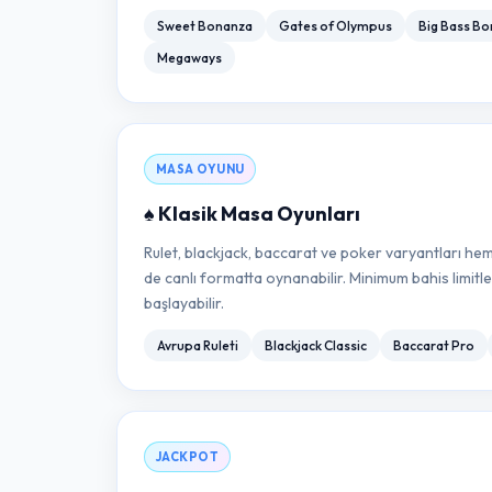
Sweet Bonanza
Gates of Olympus
Big Bass B
Megaways
MASA OYUNU
♠️ Klasik Masa Oyunları
Rulet, blackjack, baccarat ve poker varyantları he
de canlı formatta oynanabilir. Minimum bahis limitl
başlayabilir.
Avrupa Ruleti
Blackjack Classic
Baccarat Pro
JACKPOT