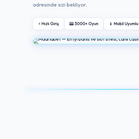
adresinde sizi bekliyor.
⚡ Hızlı Giriş
🎰 3000+ Oyun
📱 Mobil Uyumlu