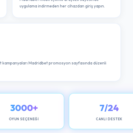
uygulama indirmeden her cihazdan giriş yapın.
kat kampanyaları Madridbet promosyon sayfasında düzenli
3000+
7/24
OYUN SEÇENEĞI
CANLI DESTEK