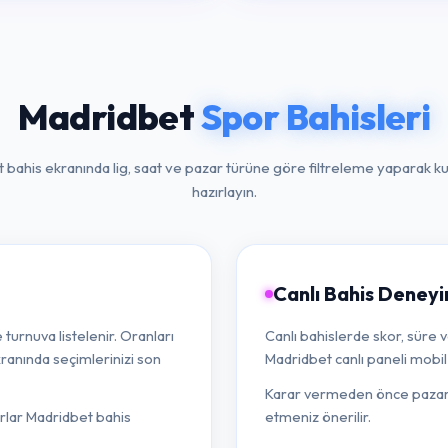
Madridbet
Spor Bahisleri
 bahis ekranında lig, saat ve pazar türüne göre filtreleme yaparak 
hazırlayın.
Canlı Bahis Deneyi
turnuva listelenir. Oranları
Canlı bahislerde skor, süre v
ekranında seçimlerinizi son
Madridbet canlı paneli mobil
Karar vermeden önce pazar tü
rlar Madridbet bahis
etmeniz önerilir.