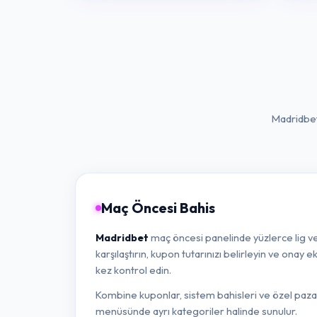
Madridbet
Maç Öncesi Bahis
Madridbet
maç öncesi panelinde yüzlerce lig ve 
karşılaştırın, kupon tutarınızı belirleyin ve onay 
kez kontrol edin.
Kombine kuponlar, sistem bahisleri ve özel paza
menüsünde ayrı kategoriler halinde sunulur.