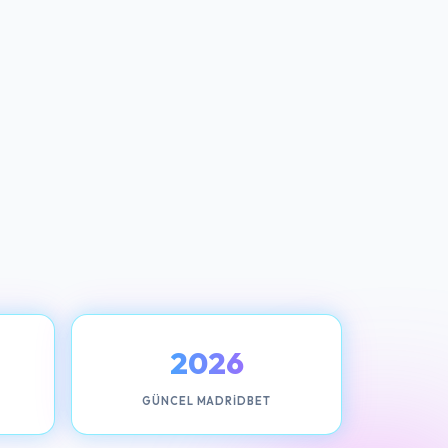
2026
GÜNCEL MADRIDBET