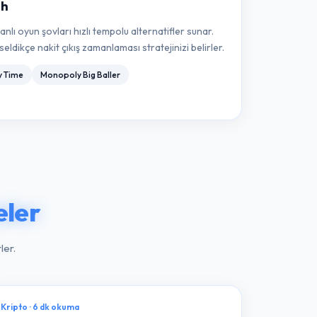
sh
lı oyun şovları hızlı tempolu alternatifler sunar.
dikçe nakit çıkış zamanlaması stratejinizi belirler.
y Time
Monopoly Big Baller
eler
ler.
Kripto · 6 dk okuma