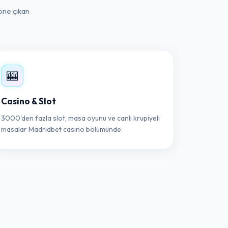
öne çıkan
🎰
Casino & Slot
3000'den fazla slot, masa oyunu ve canlı krupiyeli
masalar Madridbet casino bölümünde.