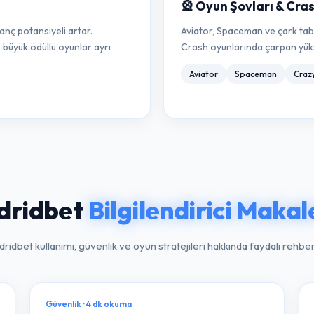
🎡 Oyun Şovları & Cra
nç potansiyeli artar.
Aviator, Spaceman ve çark taban
 büyük ödüllü oyunlar ayrı
Crash oyunlarında çarpan yüksel
Aviator
Spaceman
Craz
dridbet
Bilgilendirici Makal
ridbet kullanımı, güvenlik ve oyun stratejileri hakkında faydalı rehber
Güvenlik · 4 dk okuma