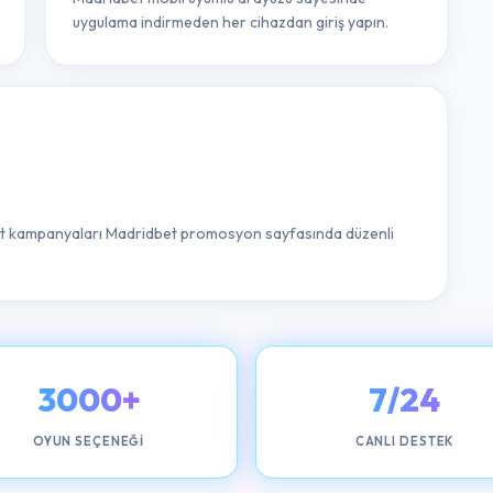
uygulama indirmeden her cihazdan giriş yapın.
kat kampanyaları Madridbet promosyon sayfasında düzenli
3000+
7/24
OYUN SEÇENEĞI
CANLI DESTEK