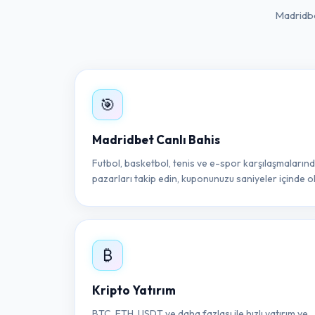
Madridbe
🎯
Madridbet Canlı Bahis
Futbol, basketbol, tenis ve e-spor karşılaşmalarında
pazarları takip edin, kuponunuzu saniyeler içinde o
₿
Kripto Yatırım
BTC, ETH, USDT ve daha fazlası ile hızlı yatırım ve