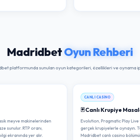
Madridbet
Oyun Rehberi
bet platformunda sunulan oyun kategorileri, özellikleri ve oynama ip
CANLI CASINO
🃏 Canlı Krupiye Masal
lasik meyve makinelerinden
Evolution, Pragmatic Play Live 
ze sunulur. RTP oranı,
gerçek krupiyelerle oynayın. T
lgi ekranında yer alır.
Madridbet canlı casino bölümü