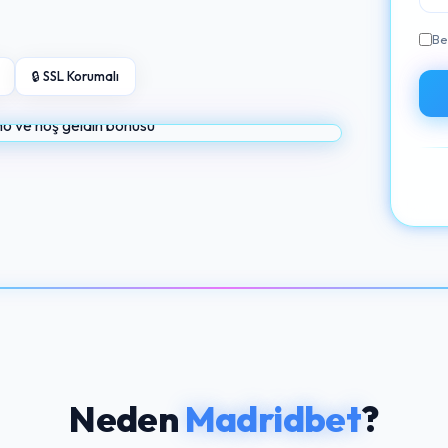
Be
🔒 SSL Korumalı
Neden
Madridbet
?