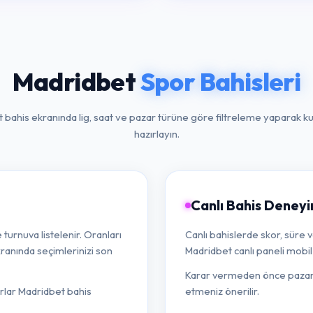
Madridbet
Spor Bahisleri
 bahis ekranında lig, saat ve pazar türüne göre filtreleme yaparak 
hazırlayın.
Canlı Bahis Deneyi
turnuva listelenir. Oranları
Canlı bahislerde skor, süre v
ekranında seçimlerinizi son
Madridbet canlı paneli mobil
Karar vermeden önce pazar tü
rlar Madridbet bahis
etmeniz önerilir.