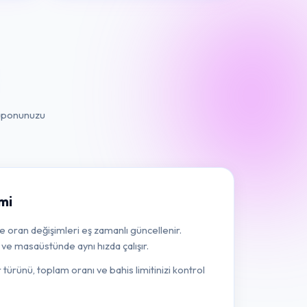
kuponunuzu
mi
e oran değişimleri eş zamanlı güncellenir.
 ve masaüstünde aynı hızda çalışır.
rünü, toplam oranı ve bahis limitinizi kontrol