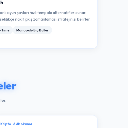
sh
lı oyun şovları hızlı tempolu alternatifler sunar.
dikçe nakit çıkış zamanlaması stratejinizi belirler.
y Time
Monopoly Big Baller
eler
ler.
Kripto · 6 dk okuma