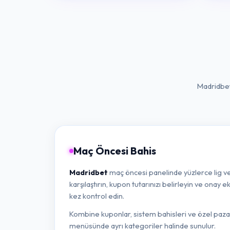
Madridbet
Maç Öncesi Bahis
Madridbet
maç öncesi panelinde yüzlerce lig ve 
karşılaştırın, kupon tutarınızı belirleyin ve onay 
kez kontrol edin.
Kombine kuponlar, sistem bahisleri ve özel paza
menüsünde ayrı kategoriler halinde sunulur.