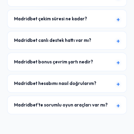
Madridbet çekim süresi ne kadar?
Madridbet canlı destek hattı var mı?
Madridbet bonus çevrim şartı nedir?
Madridbet hesabımı nasıl doğrularım?
Madridbet'te sorumlu oyun araçları var mı?