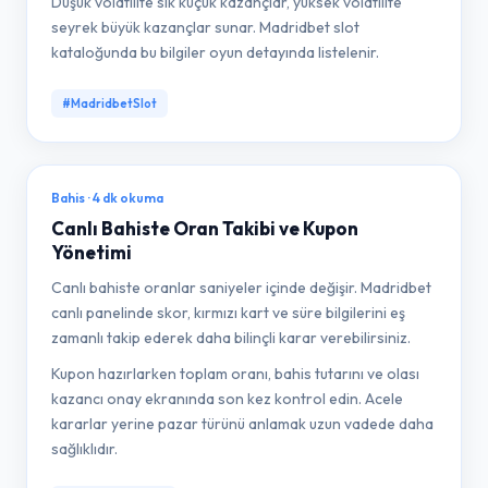
Düşük volatilite sık küçük kazançlar, yüksek volatilite
seyrek büyük kazançlar sunar. Madridbet slot
kataloğunda bu bilgiler oyun detayında listelenir.
#MadridbetSlot
Bahis · 4 dk okuma
Canlı Bahiste Oran Takibi ve Kupon
Yönetimi
Canlı bahiste oranlar saniyeler içinde değişir. Madridbet
canlı panelinde skor, kırmızı kart ve süre bilgilerini eş
zamanlı takip ederek daha bilinçli karar verebilirsiniz.
Kupon hazırlarken toplam oranı, bahis tutarını ve olası
kazancı onay ekranında son kez kontrol edin. Acele
kararlar yerine pazar türünü anlamak uzun vadede daha
sağlıklıdır.