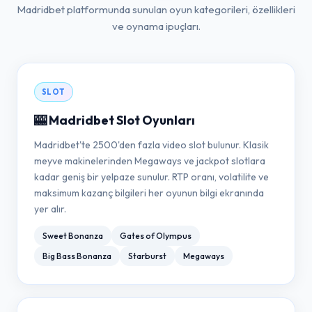
Madridbet platformunda sunulan oyun kategorileri, özellikleri
ve oynama ipuçları.
SLOT
🎰 Madridbet Slot Oyunları
Madridbet'te 2500'den fazla video slot bulunur. Klasik
meyve makinelerinden Megaways ve jackpot slotlara
kadar geniş bir yelpaze sunulur. RTP oranı, volatilite ve
maksimum kazanç bilgileri her oyunun bilgi ekranında
yer alır.
Sweet Bonanza
Gates of Olympus
Big Bass Bonanza
Starburst
Megaways