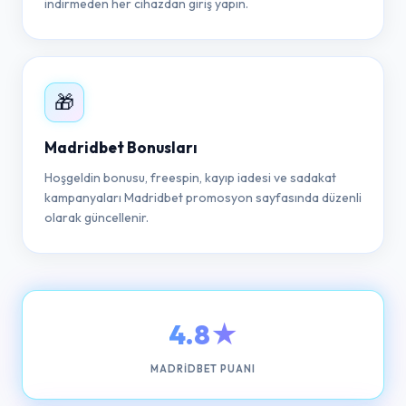
indirmeden her cihazdan giriş yapın.
🎁
Madridbet Bonusları
Hoşgeldin bonusu, freespin, kayıp iadesi ve sadakat
kampanyaları Madridbet promosyon sayfasında düzenli
olarak güncellenir.
4.8★
MADRIDBET PUANI