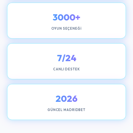
3000+
OYUN SEÇENEĞI
7/24
CANLI DESTEK
2026
GÜNCEL MADRIDBET