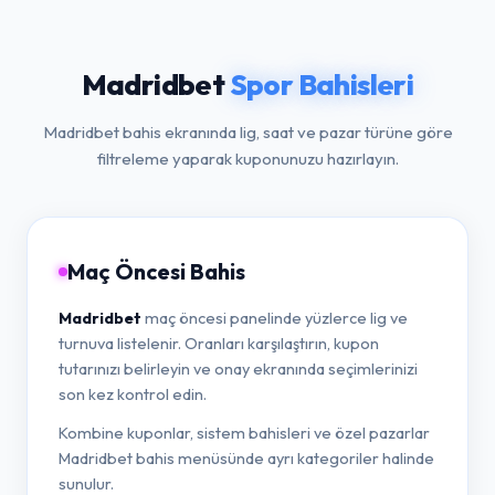
Madridbet
Spor Bahisleri
Madridbet bahis ekranında lig, saat ve pazar türüne göre
filtreleme yaparak kuponunuzu hazırlayın.
Maç Öncesi Bahis
Madridbet
maç öncesi panelinde yüzlerce lig ve
turnuva listelenir. Oranları karşılaştırın, kupon
tutarınızı belirleyin ve onay ekranında seçimlerinizi
son kez kontrol edin.
Kombine kuponlar, sistem bahisleri ve özel pazarlar
Madridbet bahis menüsünde ayrı kategoriler halinde
sunulur.