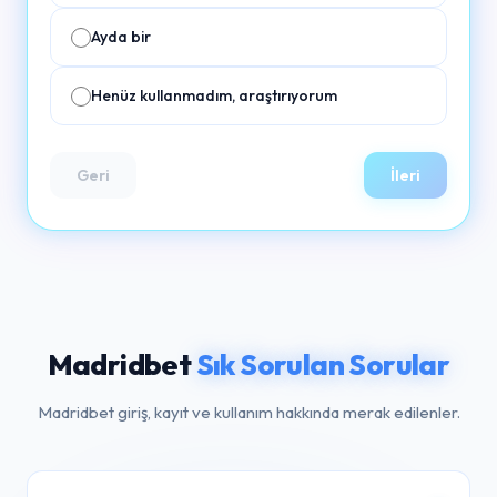
Ayda bir
Henüz kullanmadım, araştırıyorum
Geri
İleri
Madridbet
Sık Sorulan Sorular
Madridbet giriş, kayıt ve kullanım hakkında merak edilenler.