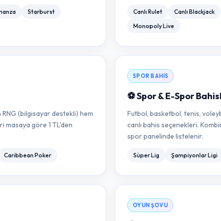
onanza
Starburst
Canlı Rulet
Canlı Blackjack
Monopoly Live
SPOR BAHIS
⚽ Spor & E-Spor Bahis
m RNG (bilgisayar destekli) hem
Futbol, basketbol, tenis, vole
eri masaya göre 1 TL'den
canlı bahis seçenekleri. Komb
spor panelinde listelenir.
Caribbean Poker
Süper Lig
Şampiyonlar Ligi
OYUN ŞOVU