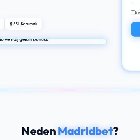
Be
🔒 SSL Korumalı
Neden
Madridbet
?