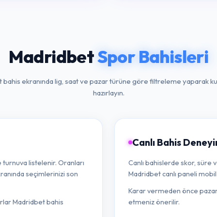
Madridbet
Spor Bahisleri
 bahis ekranında lig, saat ve pazar türüne göre filtreleme yaparak 
hazırlayın.
Canlı Bahis Deneyi
turnuva listelenir. Oranları
Canlı bahislerde skor, süre v
ekranında seçimlerinizi son
Madridbet canlı paneli mobil
Karar vermeden önce pazar tü
rlar Madridbet bahis
etmeniz önerilir.