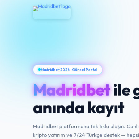
Madridbet 2026 · Güncel Portal
Madridbet
ile 
anında kayıt
Madridbet platformuna tek tıkla ulaşın. Canlı
kripto yatırım ve 7/24 Türkçe destek — heps