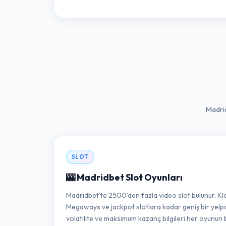
Madrid
SLOT
🎰 Madridbet Slot Oyunları
Madridbet'te 2500'den fazla video slot bulunur. K
Megaways ve jackpot slotlara kadar geniş bir yelpa
volatilite ve maksimum kazanç bilgileri her oyunun bi