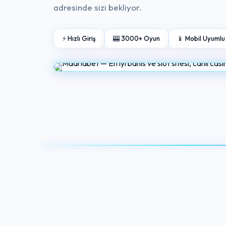
adresinde sizi bekliyor.
⚡ Hızlı Giriş
🎰 3000+ Oyun
📱 Mobil Uyumlu