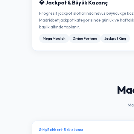
💎 Jackpot & Büyük Kazanç
Progresif jackpot slotlarında havuz büyüdükçe kaza
Madridbet jackpot kategorisinde günlük ve haftalık
başlık altında toplanır.
Mega Moolah
Divine Fortune
Jackpot King
Ma
Mad
Giriş Rehberi · 5 dk okuma