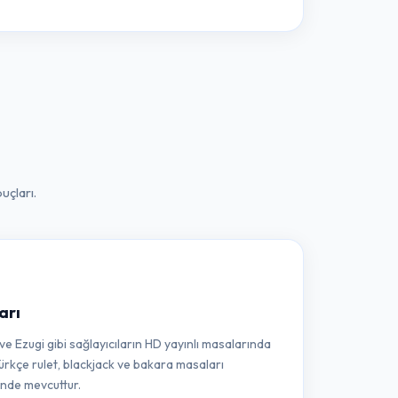
uçları.
arı
ve Ezugi gibi sağlayıcıların HD yayınlı masalarında
ürkçe rulet, blackjack ve bakara masaları
nde mevcuttur.