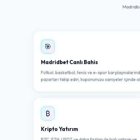
Madridbe
🎯
Madridbet Canlı Bahis
Futbol, basketbol, tenis ve e-spor karşılaşmalarında
pazarları takip edin, kuponunuzu saniyeler içinde o
₿
Kripto Yatırım
BTC, ETH, USDT ve daha fazlası ile hızlı yatırım ve