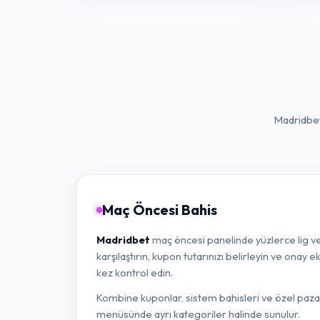
Madridbet
Maç Öncesi Bahis
Madridbet
maç öncesi panelinde yüzlerce lig ve 
karşılaştırın, kupon tutarınızı belirleyin ve onay 
kez kontrol edin.
Kombine kuponlar, sistem bahisleri ve özel paza
menüsünde ayrı kategoriler halinde sunulur.