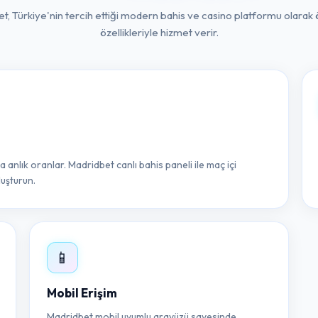
t, Türkiye'nin tercih ettiği modern bahis ve casino platformu olarak 
özellikleriyle hizmet verir.
 anlık oranlar. Madridbet canlı bahis paneli ile maç içi
luşturun.
📱
Mobil Erişim
Madridbet mobil uyumlu arayüzü sayesinde