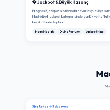
💎 Jackpot & Büyük Kazanç
Progresif jackpot slotlarında havuz büyüdükçe kaza
Madridbet jackpot kategorisinde günlük ve haftalık
başlık altında toplanır.
Mega Moolah
Divine Fortune
Jackpot King
Ma
Mad
Giriş Rehberi · 5 dk okuma