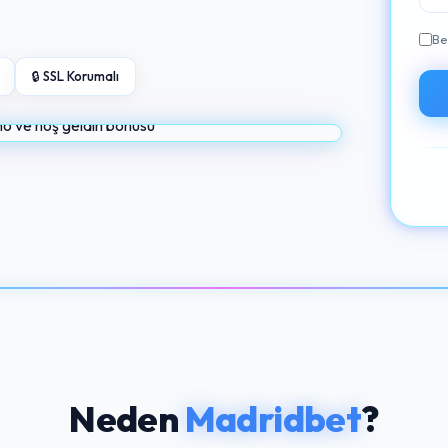
Be
🔒 SSL Korumalı
Neden
Madridbet
?