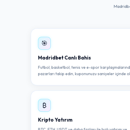
Madridbe
🎯
Madridbet Canlı Bahis
Futbol, basketbol, tenis ve e-spor karşılaşmalarında
pazarları takip edin, kuponunuzu saniyeler içinde o
₿
Kripto Yatırım
BTC, ETH, USDT ve daha fazlası ile hızlı yatırım ve