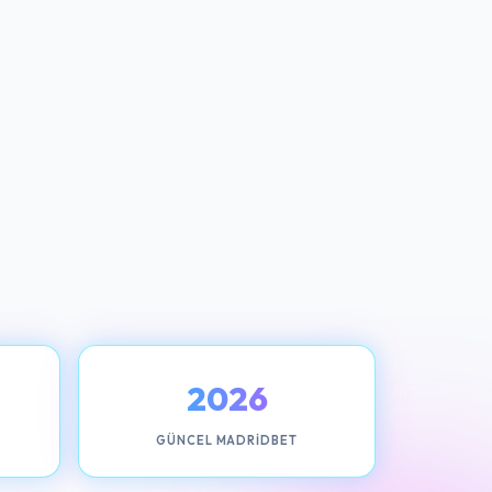
2026
GÜNCEL MADRIDBET