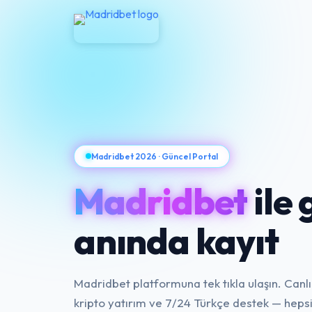
Madridbet 2026 · Güncel Portal
Madridbet
ile 
anında kayıt
Madridbet platformuna tek tıkla ulaşın. Canlı
kripto yatırım ve 7/24 Türkçe destek — heps