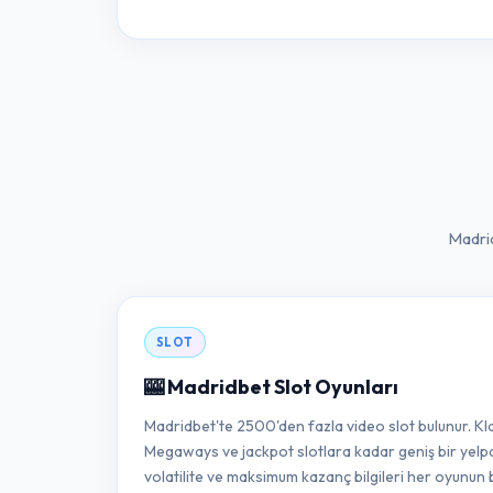
Madrid
SLOT
🎰 Madridbet Slot Oyunları
Madridbet'te 2500'den fazla video slot bulunur. K
Megaways ve jackpot slotlara kadar geniş bir yelpa
volatilite ve maksimum kazanç bilgileri her oyunun bi