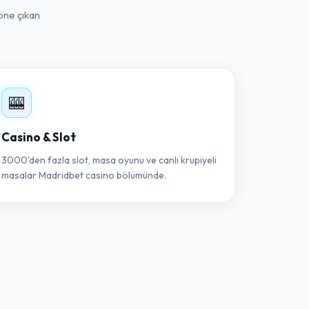
öne çıkan
🎰
Casino & Slot
3000'den fazla slot, masa oyunu ve canlı krupiyeli
masalar Madridbet casino bölümünde.