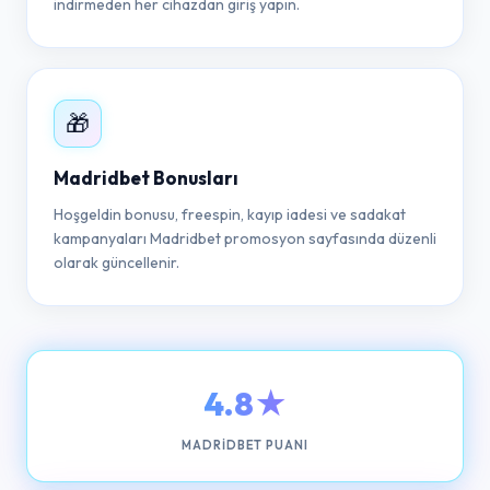
indirmeden her cihazdan giriş yapın.
🎁
Madridbet Bonusları
Hoşgeldin bonusu, freespin, kayıp iadesi ve sadakat
kampanyaları Madridbet promosyon sayfasında düzenli
olarak güncellenir.
4.8★
MADRIDBET PUANI