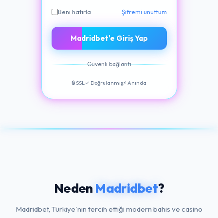
Beni hatırla
Şifremi unuttum
Madridbet'e Giriş Yap
Güvenli bağlantı
🔒 SSL
✓ Doğrulanmış
⚡ Anında
Neden
Madridbet
?
Madridbet, Türkiye'nin tercih ettiği modern bahis ve casino