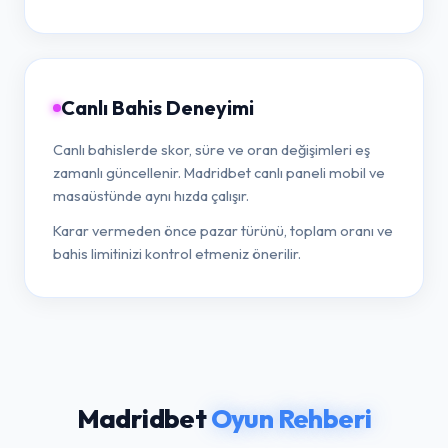
Canlı Bahis Deneyimi
Canlı bahislerde skor, süre ve oran değişimleri eş
zamanlı güncellenir. Madridbet canlı paneli mobil ve
masaüstünde aynı hızda çalışır.
Karar vermeden önce pazar türünü, toplam oranı ve
bahis limitinizi kontrol etmeniz önerilir.
Madridbet
Oyun Rehberi