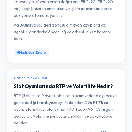
kopyalayın, cüzdanınızda doğru ağı (ERC-20, TRC-20
vb.) seçtiğinizden emin olun ve işlem onayından sonra
bakiyeniz otomatik yansır.
Ağ uyumsuzluğu geri dönüşü olmayan kayıplara yol
açabilir; gönderim öncesi ağ ve adresi iki kez kontrol
edin.
#MadridbetKripto
Casino · 5 dk okuma
Slot Oyunlarında RTP ve Volatilite Nedir?
RTP (Return to Player), bir slotun uzun vadede oyuncuya
geri ödediği teorik yüzdeyi ifade eder. %96 RTP'li bir
oyun, istatistiksel olarak her 100 TL'den 96 TL'sini geri
döndürür. Volatilite ise kazanç sıklığını ve büyüklüğünü
belirler.